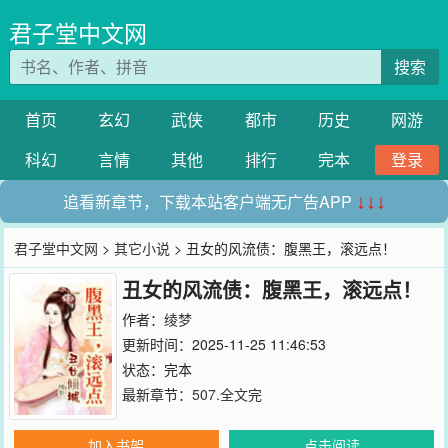
君子堂中文网
搜索
首页
玄幻
武侠
都市
历史
网游
科幻
言情
其他
排行
完本
登录
追看新章节，下载本站客户端无广告APP
↓↓↓
君子堂中文网
>
其它小说
> 丑女的风流债：腹黑王，滚远点！
丑女的风流债：腹黑王，滚远点！
作者：
绫梦
更新时间：2025-11-25 11:46:53
状态：完本
最新章节：
507.全文完
加入书架
点击阅读