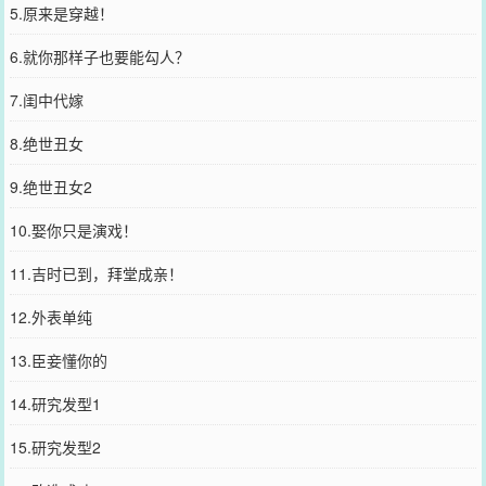
5.原来是穿越！
6.就你那样子也要能勾人？
7.闺中代嫁
8.绝世丑女
9.绝世丑女2
10.娶你只是演戏！
11.吉时已到，拜堂成亲！
12.外表单纯
13.臣妾懂你的
14.研究发型1
15.研究发型2