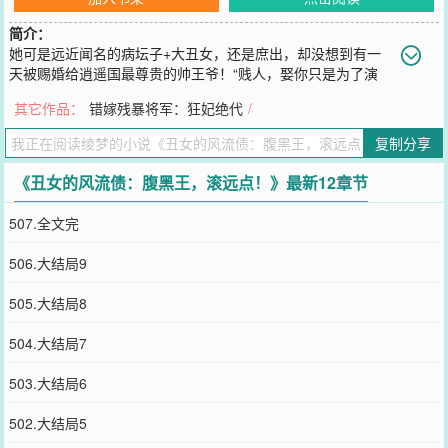
简介：
她可是远近闻名的病坛子+大丑女，还是庶出，却没想到有一
天被赐婚给逍遥国最尊贵的帅王爷！“贱人，娶你只是为了演
戏！你最好给本王识相点，拜完堂立刻滚蛋！”“好的，轩王，我也是
其它作品：
错嫁残暴将军：狂妃绝代
/
这么想的，其实我也是为了演一场戏而已！放心，我绝对不会对你这
样的货色假戏真做的，像你这样的男...
复制分享
您要是觉得《
丑女的风流债：腹黑王，滚远点！
》还不错的话请不要
忘记向您QQ群和微博微信里的朋友推荐哦！
《丑女的风流债：腹黑王，滚远点！》最新12章节
507.全文完
506.大结局9
505.大结局8
504.大结局7
503.大结局6
502.大结局5