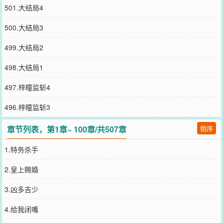
501.大结局4
500.大结局3
499.大结局2
498.大结局1
497.梓瞳监斩4
496.梓瞳监斩3
章节列表，第1章~ 100章/共507章
倒序
1.特务杀手
2.皇上赐婚
3.凶多吉少
4.给我闭嘴