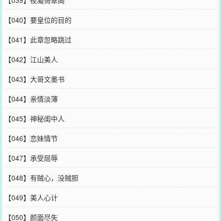
【039】夜凝倚翠阁
【040】要皇位的目的
【041】此章忽略跳过
【042】江山美人
【043】大哥文墨书
【044】亲情淡薄
【045】神秘闺中人
【046】恋妹情节
【047】承受屈辱
【048】有贼心，没贼胆
【049】美人心计
【050】颜面尽失