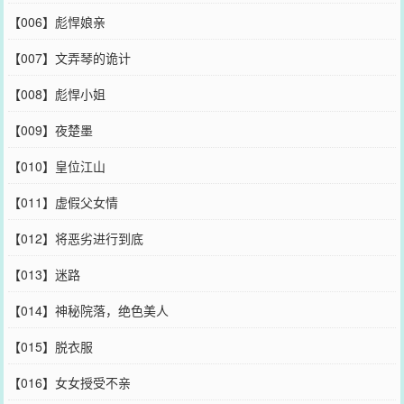
【006】彪悍娘亲
【007】文弄琴的诡计
【008】彪悍小姐
【009】夜楚墨
【010】皇位江山
【011】虚假父女情
【012】将恶劣进行到底
【013】迷路
【014】神秘院落，绝色美人
【015】脱衣服
【016】女女授受不亲