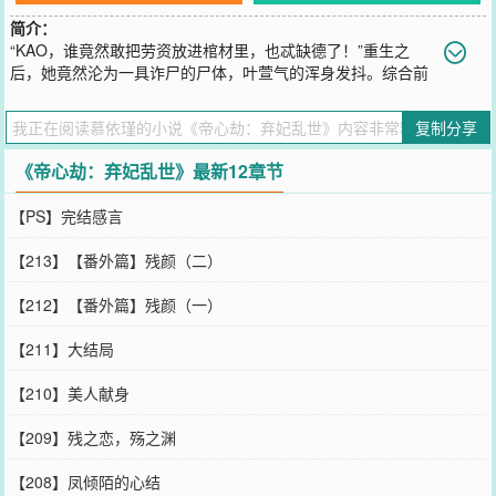
简介：
“KAO，谁竟然敢把劳资放进棺材里，也忒缺德了！”重生之
后，她竟然沦为一具诈尸的尸体，叶萱气的浑身发抖。综合前
世教训，她每日三省吾身，男人都是混蛋，她还是有多远滚多远！古
代美男N多，她正眼都不瞧一下，反而跟一群妃子小妾成为好姐妹，
复制分享
混的风生水起，生活乐得自在。皇后？帝妃？她不稀罕！皇帝？王
爷？GetOut！“美人儿，以后跟爷混，当爷的女人，保你吃香的喝辣
《帝心劫：弃妃乱世》最新12章节
的！”美色当前，叶萱节操全无，但是下一秒，却
您要是觉得《
帝心劫：弃妃乱世
》还不错的话请不要忘记向您QQ群和
【PS】完结感言
微博微信里的朋友推荐哦！
【213】【番外篇】残颜（二）
【212】【番外篇】残颜（一）
【211】大结局
【210】美人献身
【209】残之恋，殇之渊
【208】凤倾陌的心结