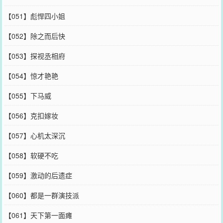
【051】彪悍四小姐
【052】除之而后快
【053】探视丞相府
【054】惊才艳艳
【055】下马威
【056】克扣嫁妆
【057】心机太深沉
【058】软硬不吃
【059】激动的后遗症
【060】都是一群演技派
【061】天下第一面瘫