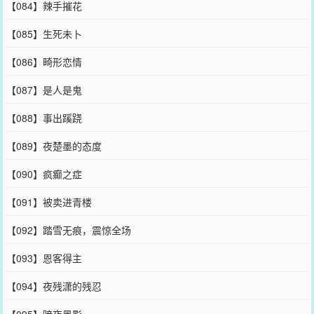
【084】辣手摧花
【085】生死未卜
【086】畸形恋情
【087】是人是鬼
【088】事出蹊跷
【089】夜楚墨的态度
【090】疯癫之症
【091】被卖进青楼
【092】踏雪无痕，震惊全场
【093】恩客得主
【094】夜残潇的残忍