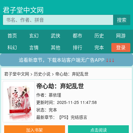
君子堂中文网
搜索
首页
玄幻
武侠
都市
历史
网游
科幻
言情
其他
排行
完本
登录
追看新章节，下载本站客户端无广告APP
↓↓↓
君子堂中文网
>
历史小说
> 帝心劫：弃妃乱世
帝心劫：弃妃乱世
作者：
慕依瑾
更新时间：2025-11-25 11:47:58
状态：完本
最新章节：
【PS】完结感言
加入书架
点击阅读