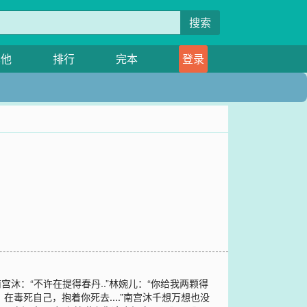
搜索
其他
排行
完本
登录
宫沐：“不许在提得春丹..”林婉儿：“你给我两颗得
在毒死自己，抱着你死去....”南宫沐千想万想也没