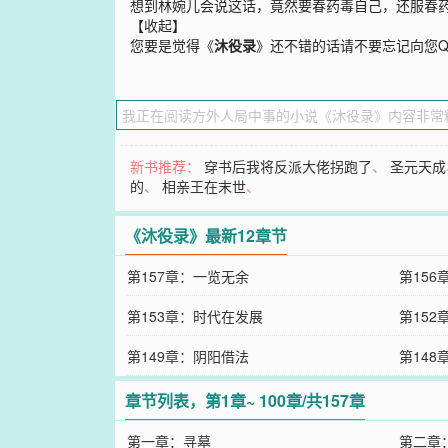
想到林婉儿会说这话，竟然要春药毒自己，还服春药
【收起】
您要是觉得《
沐役录
》还不错的话请不要忘记向您
新书推荐：
穿书后我将反派大佬拐跑了
、
圣元天成
的
、
相亲王在末世
、
《沐役录》最新12章节
第157章：一览无余
第15
第153章：时代在发展
第152
第149章：阴阳借法
第148
章节列表，第1章~ 100章/共157章
第一章：寻墓
第二章