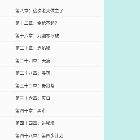
第八章：这次老夫做主了
第十二章：金枪不起？
第十六章：九幽寒冰破
第二十章：赤焰狮
第二十四章：天痕
第二十八章：寻药
第三十二章：野狼帮
第三十六章：灭口
第四十章：黑市
第四十四章：进秘境
第四十八章：第四步计划