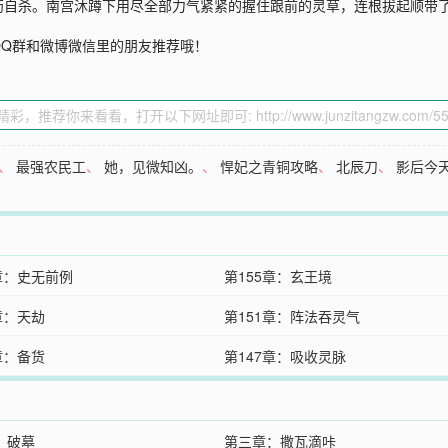
自杀。南宫沐蹲下用尽全部力气紧紧的握住跟前的灵草，连根拔起顺带了不少
QQ群和微博微信里的朋友推荐哦！
、
最强农民工
、
她，见微知凶。
、
悍妃之青铜攻略
、
北辰刀
、
影后今
6章：史无前例
第155章：玄王境
章：天劫
第151章：阵法吞灵气
章：备货
第147章：吸收灵脉
：破墓
第三章：撒瓦滴咔