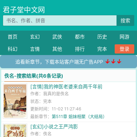
君子堂中文网
搜索
首页
玄幻
武侠
都市
历史
网游
科幻
言情
其他
排行
完本
登录
↓↓↓
追看新章节，下载本站客户端无广告APP
佚名-搜索结果(共6条记录)
[言情]我的神医老婆来自两千年前
作者：
我真的是佚名
状态：完本
更新时间：11-02 11:27:46
最新章节：
第511章 姐妹相聚（大结局）
[玄幻]小说之王严鸿影
作者：
佚名