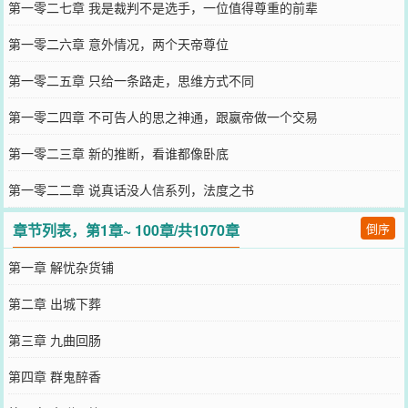
第一零二七章 我是裁判不是选手，一位值得尊重的前辈
第一零二六章 意外情况，两个天帝尊位
第一零二五章 只给一条路走，思维方式不同
第一零二四章 不可告人的思之神通，跟嬴帝做一个交易
第一零二三章 新的推断，看谁都像卧底
第一零二二章 说真话没人信系列，法度之书
章节列表，第1章~ 100章/共1070章
倒序
第一章 解忧杂货铺
第二章 出城下葬
第三章 九曲回肠
第四章 群鬼醉香