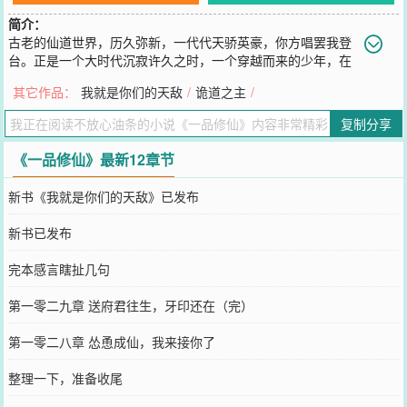
简介：
古老的仙道世界，历久弥新，一代代天骄英豪，你方唱罢我登
台。正是一个大时代沉寂许久之时，一个穿越而来的少年，在
曾经闻名天下，现已废弃多时的壶梁，探出自己的罪恶之手。“我告诉
其它作品：
我就是你们的天敌
/
诡道之主
/
你们，只有一级小号自带的技能，才是最实用的！”“例如，有个技
能，官名拾取，诨名摸尸。”PS：简介先改成这个用着……建了个读者
复制分享
群，697-475-270
您要是觉得《
一品修仙
》还不错的话请不要忘记向您QQ群和微博微信
《一品修仙》最新12章节
里的朋友推荐哦！
新书《我就是你们的天敌》已发布
新书已发布
完本感言瞎扯几句
第一零二九章 送府君往生，牙印还在（完）
第一零二八章 怂恿成仙，我来接你了
整理一下，准备收尾