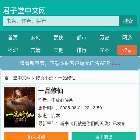
君子堂中文网
搜索
首页
玄幻
武侠
都市
历史
网游
科幻
言情
其他
排行
完本
登录
追看新章节，下载本站客户端无广告APP
↓↓↓
君子堂中文网
>
修真小说
> 一品修仙
一品修仙
作者：
不放心油条
更新时间：2025-08-21 22:13:50
状态：完本
最新章节：
新书《我就是你们的天敌》已发布
加入书架
点击阅读