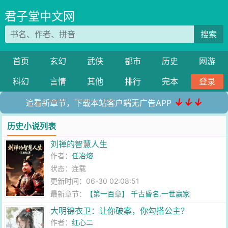
君子堂中文网
搜索
首页
玄幻
武侠
都市
历史
网游
科幻
言情
其他
排行
完本
登录
↓↓↓
追看新章节，下载本站客户端无广告APP
历史小说列表
刘禅的智慧人生
作者：
任冶熔
状态：连载
更新时间：06-30 02:08:51
最新章节：
【第一百章】 千古昏名.一世赢家
大明锦衣卫：让你破案，你勾搭公主？
作者：
红心二