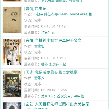
最新章节：
第504章 完结篇，齐聚香江
[言情]昆虫记
作者：
(法)亨利·法布尔(Jean-HenryFabre)著
状态：完本
更新时间：07-10 01:41:49
最新章节：
作者年表
[言情]当精神小妹穿进真假千金文
作者：
金宝包
状态：完本
更新时间：07-10 01:40:13
最新章节：
番外 永远在一起
[历史]我是威龙靠交易盲盒稳赢
作者：
游乐乡
状态：完本
更新时间：06-20 08:58:55
最新章节：
第101章：首次交易，AI中枢
[玄幻]人类最强法师试图打出完美结局