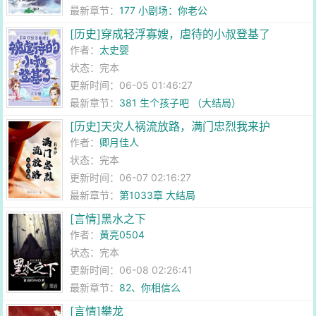
最新章节：
177 小剧场：你老公
[历史]穿成轻浮寡嫂，虐待的小叔登基了
作者：
太史婴
状态：完本
更新时间：06-05 01:46:27
最新章节：
381 生个孩子吧 （大结局）
[历史]天灾人祸流放路，满门忠烈我来护
作者：
卿月佳人
状态：完本
更新时间：06-07 02:16:27
最新章节：
第1033章 大结局
[言情]黑水之下
作者：
黄亮0504
状态：完本
更新时间：06-08 02:26:41
最新章节：
82、你相信么
[言情]攀龙