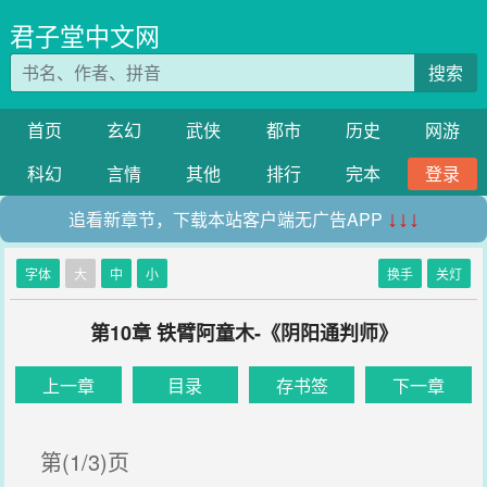
君子堂中文网
搜索
首页
玄幻
武侠
都市
历史
网游
科幻
言情
其他
排行
完本
登录
追看新章节，下载本站客户端无广告APP
↓↓↓
字体
大
中
小
换手
关灯
第10章 铁臂阿童木-《阴阳通判师》
上一章
目录
存书签
下一章
第(1/3)页