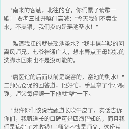
“南来的客勒，北往的客，你们累了请歇一
歇！”贾老三扯开嗓门高喊：“今天我们不卖金
来，不卖银，我们卖的是瑶池圣水！”
“难道我扛的就是瑶池圣水？”我半信半疑的问
离风师兄，七爷神通广大，想来弄点王母娘娘的
洗脚水回来也不是没可能的。
“庸医馆的后面以前是烧窑的，窑池的剩水！”
二师兄仓促的回答道，他好忙，手里拿了个小铜
锣，师父每停顿一下他就“噹”一下。
“也许你们该说我甄道长吹牛皮了，实话告诉
你们，我甄道长的口碑可是四海皆知的，而且我
们是病好了才收钱！”师父不愧是师父，这份从