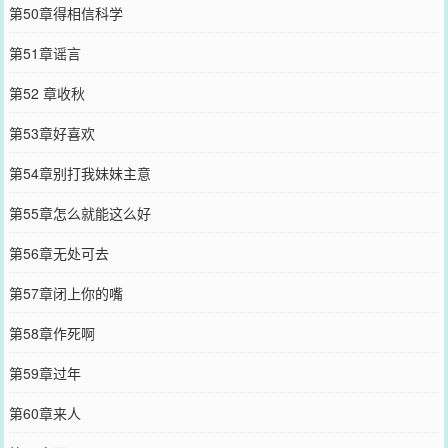
第50章得相信科学
第51章谣言
第52 章收秋
第53章好喜欢
第54章别打我妹妹主意
第55章怎么就能这么好
第56章无处可去
第57章闭上你的嘴
第58章作死啊
第59章过年
第60章来人