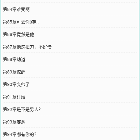
第84章难受啊
第85章可去你的吧
第86章竟然是他
第87章他这把刀，不好借
第88章劫道
第89章惊醒
第90章变帅了
第91章订婚
第92章是不是男人？
第93章妄念
第94章哪有你的？