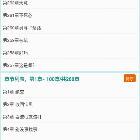
第262章天意
第261章不死心
第260章另寻了条路
第259章被坑
第258章好巧
第257章这是哪？
章节列表，第1章~ 100章/共268章
倒序
第1章 绝交
第2章 收回宝贝
第3章 耍流氓就该打
第4章 别没事找事