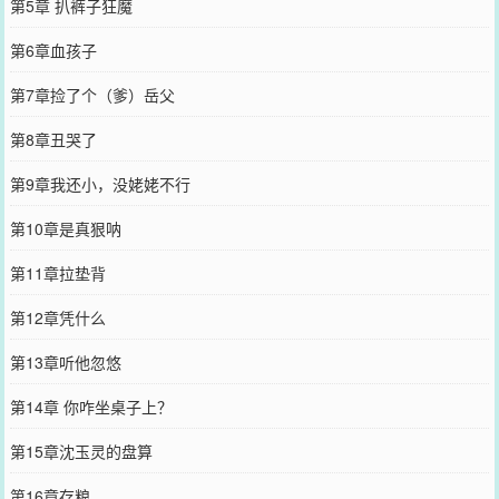
第5章 扒裤子狂魔
第6章血孩子
第7章捡了个（爹）岳父
第8章丑哭了
第9章我还小，没姥姥不行
第10章是真狠呐
第11章拉垫背
第12章凭什么
第13章听他忽悠
第14章 你咋坐桌子上？
第15章沈玉灵的盘算
第16章存粮