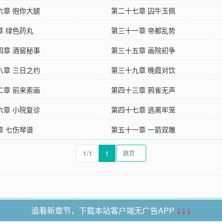
六章 抱你大腿
第二十七章 囚牛玉佩
章 绿色药丸
第三十一章 帝都乱势
四章 酒窖秘事
第三十五章 画院初争
八章 三日之约
第三十九章 晚霞对饮
二章 前来索画
第四十三章 鸦雀无声
六章 小院复诊
第四十七章 逃离牢笼
章 七伤琴谱
第五十一章 一箭双雕
1/1
1
追看新章节，下载本站客户端无广告APP
↓↓↓