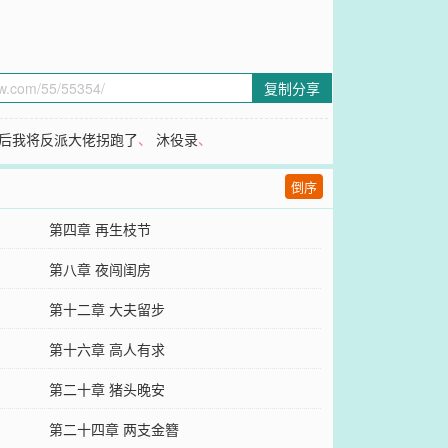
复制分享
后我将反派大佬拐跑了
、
沐役录
、
倒序
第四章 再生枝节
第八章 夜闯闺房
第十二章 大夫留步
第十六章 高人有求
第二十章 猪头晚安
第二十四章 两支金簪