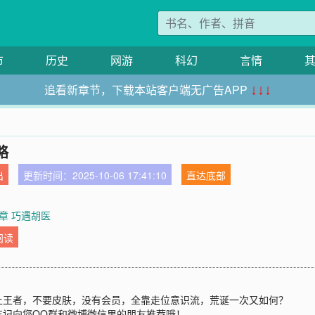
市
历史
网游
科幻
言情
追看新章节，下载本站客户端无广告APP
↓↓↓
略
出
更新时间：2025-10-06 17:41:10
直达底部
章 巧遇胡医
阅读
上王者，不要皮肤，没有会员，全靠走位意识流，荒诞一次又如何？
忘记向您QQ群和微博微信里的朋友推荐哦！