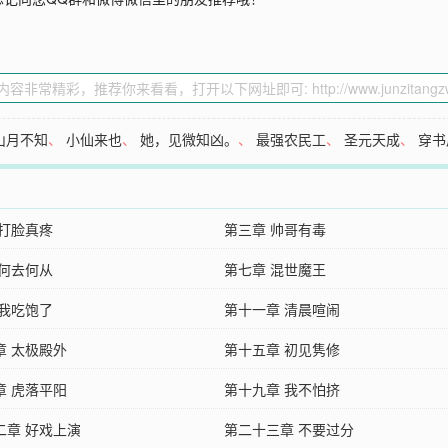
山月不知
、
小仙来也
、
她，见微知凶。
、
最强农民工
、
圣元天成
、
穿书
 打脸真疼
第三章 帅哥有毒
 何去何从
第七章 混世魔王
 我吃饱了
第十一章 清晨喧闹
章 太极殿外
第十五章 初见隽修
章 虎落平阳
第十九章 我不怕挤
二章 好戏上演
第二十三章 不要过分