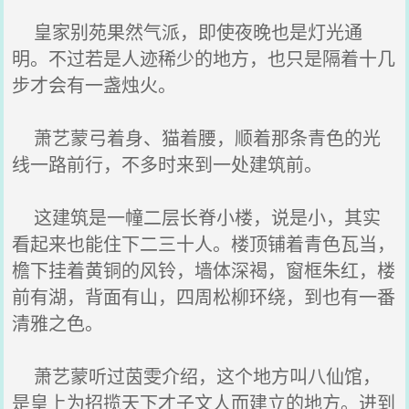
皇家别苑果然气派，即使夜晚也是灯光通
明。不过若是人迹稀少的地方，也只是隔着十几
步才会有一盏烛火。
萧艺蒙弓着身、猫着腰，顺着那条青色的光
线一路前行，不多时来到一处建筑前。
这建筑是一幢二层长脊小楼，说是小，其实
看起来也能住下二三十人。楼顶铺着青色瓦当，
檐下挂着黄铜的风铃，墙体深褐，窗框朱红，楼
前有湖，背面有山，四周松柳环绕，到也有一番
清雅之色。
萧艺蒙听过茵雯介绍，这个地方叫八仙馆，
是皇上为招揽天下才子文人而建立的地方。进到