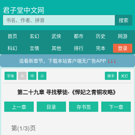
君子堂中文网
搜索
首页
玄幻
武侠
都市
历史
网游
科幻
言情
其他
排行
完本
登录
追看新章节，下载本站客户端无广告APP
↓↓↓
字体
大
中
小
换手
关灯
第二十九章 寻找孽徒-《悍妃之青铜攻略》
上一章
目录
存书签
下一章
第(1/3)页