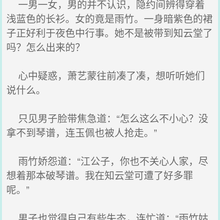
一男一女，男的并不认识，隐约间辨得穿着
浅蓝色的长衫。女的竟是雨竹。一身暗紫色的裙
子正好利于夜色中行事。她不是被带到知云堂了
吗？怎么出来的？
心中疑惑，萧艺蒙往前凑了凑，想听听她们
说什么。
只见男子脸带焦急道：“怎么这么不小心？没
拿不到琴谱，连玉佩也被人抢走。”
雨竹娇怨道：“江公子，你也不关心人家，尽
想着那本破琴谱。我在知云堂可遭了好多罪
呢。”
男子也觉得自己有些失态，连忙道：“雨竹姑