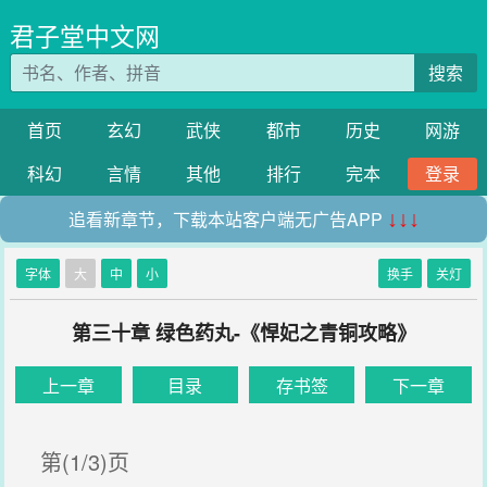
君子堂中文网
搜索
首页
玄幻
武侠
都市
历史
网游
科幻
言情
其他
排行
完本
登录
追看新章节，下载本站客户端无广告APP
↓↓↓
字体
大
中
小
换手
关灯
第三十章 绿色药丸-《悍妃之青铜攻略》
上一章
目录
存书签
下一章
第(1/3)页